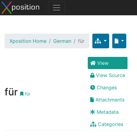
Xposition Home
German
für
View
View Source
Changes
für
für
Attachments
Metadata
Categories