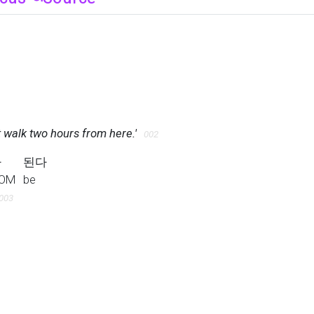
st walk two hours from here.'
002
가
된다
-NOM
be
003