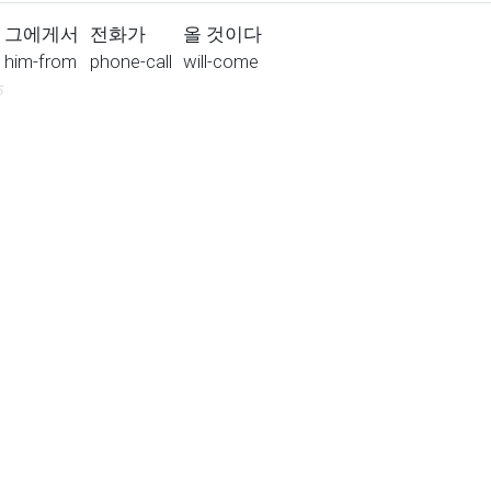
그에게서
전화가
올 것이다
him-from
phone-call
will-come
5