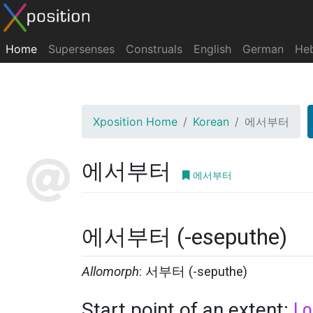
Home
Supersenses
Construals
English
German
He
Xposition Home
Korean
에서부터
에서부터
에서부터
에서부터 (-eseputhe)
Allomorph
: 서부터 (-seputhe)
Start point of an extent:
Lo