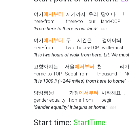
여기
에서부터
저기까지
우리
땅이다
!
here-from
there-to
our
land-COP
'From here to there is our land!'
001
여기
에서부터
두
시간은
걸어야되
here-from
two
hours-TOP
walk-must
'It is two hours of walk from here. Lit: We mu
고향까지는
서울
에서부터
천
리
home-to-TOP
Seoul-from
thousand
'li'
'It is 1000 li (~244 miles) from here to home'
양성평등!
가정
에서부터
시작해요
.
gender equality!
home-from
begin
'Gender equality! It begins at home.'
004
Start time:
StartTime