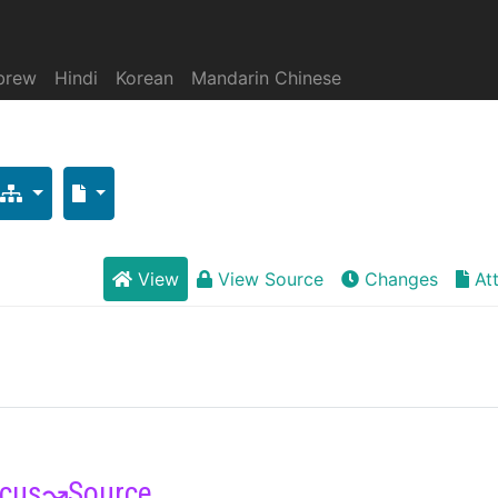
brew
Hindi
Korean
Mandarin Chinese
View
View Source
Changes
At
cus
↝
Source