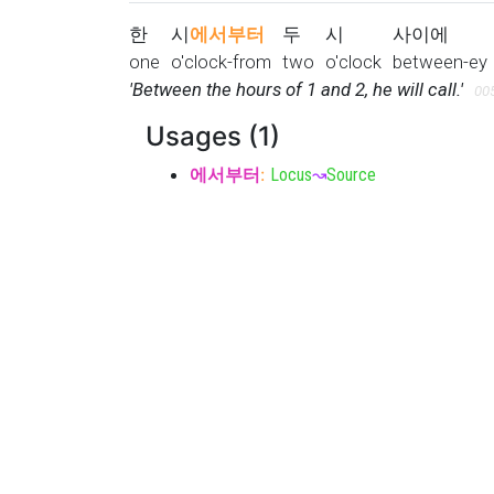
한
시
에서부터
두
시
사이에
one
o'clock-from
two
o'clock
between-ey
'Between the hours of 1 and 2, he will call.'
00
Usages (1)
에서부터
:
Locus
↝
Source