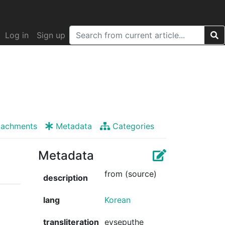
Log in
Sign up
tachments
Metadata
Categories
Metadata
from (source)
description
lang
Korean
transliteration
eyseputhe