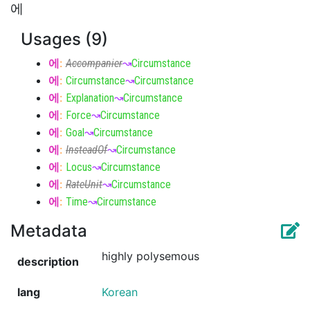
에
Usages (9)
에
:
Accompanier
↝
Circumstance
에
:
Circumstance
↝
Circumstance
에
:
Explanation
↝
Circumstance
에
:
Force
↝
Circumstance
에
:
Goal
↝
Circumstance
에
:
InsteadOf
↝
Circumstance
에
:
Locus
↝
Circumstance
에
:
RateUnit
↝
Circumstance
에
:
Time
↝
Circumstance
Metadata
highly polysemous
description
lang
Korean