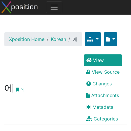
Xposition Home
Korean
에
View
View Source
Changes
에
에
Attachments
Metadata
Categories