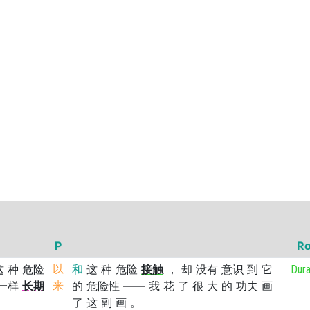
P
Ro
这
种
危险
以
和
这
种
危险
接触
，
却
没有
意识
到
它
Dura
一样
长期
来
的
危险性
——
我
花
了
很
大
的
功夫
画
了
这
副
画
。