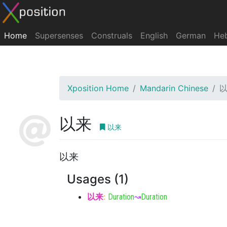
Home
Supersenses
Construals
English
German
He
Xposition Home
Mandarin Chinese
以来
以来
以来
Usages (1)
以来
:
Duration
↝
Duration