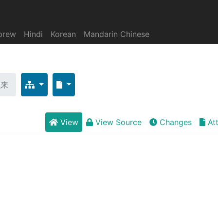
brew
Hindi
Korean
Mandarin Chinese
以来
View
View Source
Changes
At