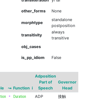
transliteration
yǐ lái
other_forms
None
standalone
morphtype
postposition
always
transitivity
transitive
obj_cases
is_pp_idiom
False
Adposition
Governor
Part of
Governor
Part of
Gove
le
↝
Function
ℹ
Speech
Head
Speech
Super
=
ADP
接触
NOUN
tion
Duration