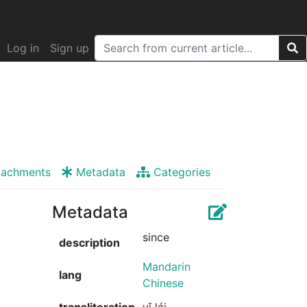
Log in
Sign up
tachments
Metadata
Categories
Metadata
since
description
Mandarin
lang
Chinese