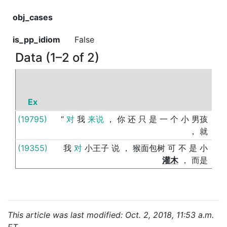
obj_cases
is_pp_idiom
False
Data (1–2 of 2)
Ex
P
(19795)
“
对
我
来说
，
你
还
只
是
一
个
小
男孩
像
，
就
(19355)
我
对
小王子
说
，
猴面包树
可
不
是
小
像
灌木
，
而是
This article was last modified: Oct. 2, 2018, 11:53 a.m.