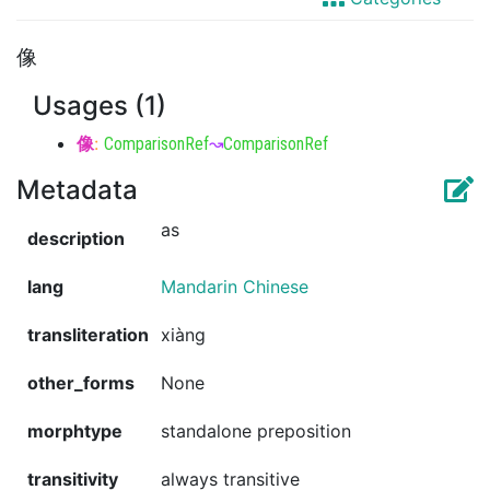
像
Usages (1)
像
:
ComparisonRef
↝
ComparisonRef
Metadata
as
description
lang
Mandarin Chinese
transliteration
xiàng
other_forms
None
morphtype
standalone preposition
transitivity
always transitive