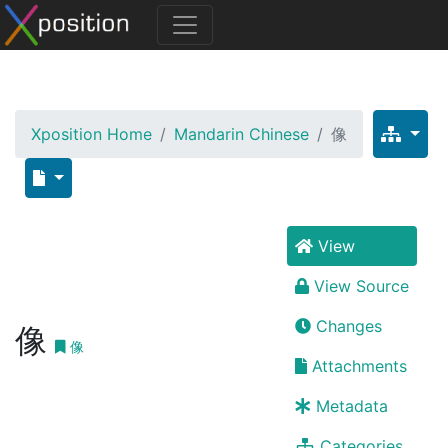
Xposition Home
Mandarin Chinese
像
View
View Source
Changes
像
像
Attachments
Metadata
Categories