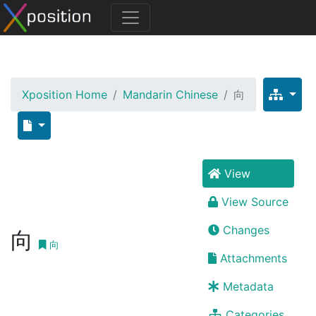
Xposition Home
Mandarin Chinese
向
View
View Source
Changes
向
向
Attachments
Metadata
Categories