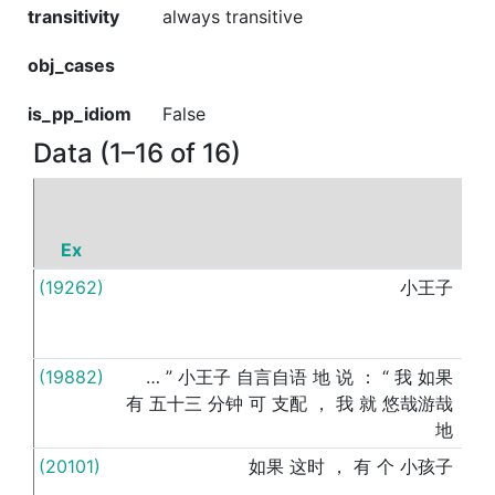
transitivity
always transitive
obj_cases
is_pp_idiom
False
Data (1–16 of 16)
Ex
P
(19262)
小王子
向
(19882)
…
”
小王子
自言自语
地
说
：
“
我
如果
向
有
五十三
分钟
可
支配
，
我
就
悠哉游哉
地
(20101)
如果
这时
，
有
个
小孩子
向