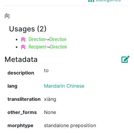
向
Usages (2)
向
:
Direction
↝
Direction
向
:
Recipient
↝
Direction
Metadata
to
description
lang
Mandarin Chinese
transliteration
xiàng
other_forms
None
morphtype
standalone preposition