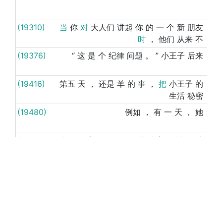
(19310)
当
你
对
大人们
讲起
你
的
一
个
新
朋友
向
时
，
他们
从来
不
(19376)
“
这
是
个
纪律
问题
。
”
小王子
后来
向
(19416)
第五
天
，
还是
羊
的
事
，
把
小王子
的
向
生活
秘密
(19480)
例如
，
有
一
天
，
她
向
(19546)
由于
他
想起
了
他
那
被
遗弃
的
小
星球
向
，
心里
有点
难过
，
他
大胆
地
(19550)
国王
接着
说
，
“
向
(19577)
“
这
是
为了
向