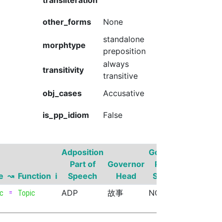
transliteration
other_forms
None
standalone
morphtype
preposition
always
transitivity
transitive
obj_cases
Accusative
is_pp_idiom
False
Adposition
Governor
Part of
Governor
Part of
Gover
e
↝
Function
ℹ
Speech
Head
Speech
Supers
=
ADP
故事
NOUN
c
Topic