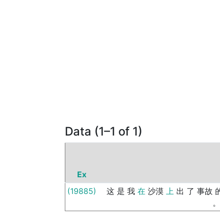
Data (1–1 of 1)
Ex
(19885)
这
是
我
在
沙漠
上
出
了
事故