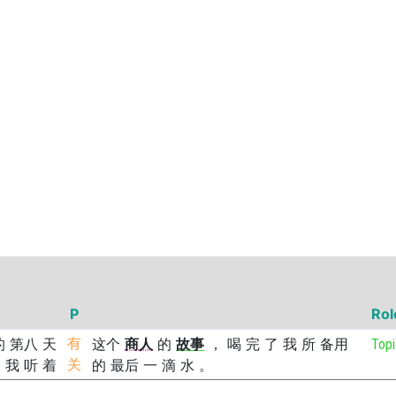
P
Rol
的
第八
天
有
这个
商人
的
故事
，
喝
完
了
我
所
备用
Topi
。
我
听
着
关
的
最后
一
滴
水
。