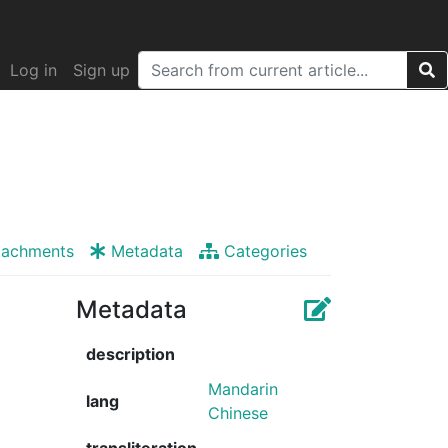
Log in
Sign up
tachments
Metadata
Categories
Metadata
description
Mandarin
lang
Chinese