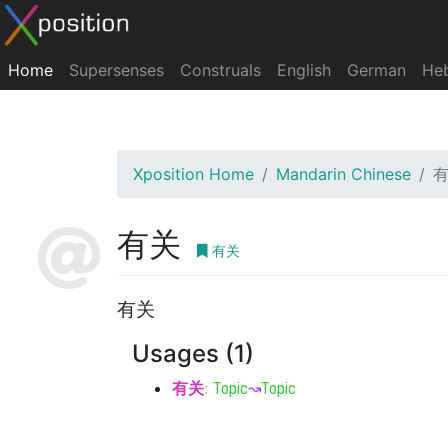
Home
Supersenses
Construals
English
German
He
Xposition Home
Mandarin Chinese
有关
有关
有关
Usages (1)
有关
:
Topic
↝
Topic