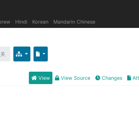
brew
Hindi
Korean
Mandarin Chinese
有关
View
View Source
Changes
At