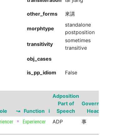
transliteration
lái jiǎng
other_forms
來講
standalone
morphtype
postposition
sometimes
transitivity
transitive
obj_cases
is_pp_idiom
False
Adposition
Governor
Part of
Governor
Part of
G
ole
↝
Function
ℹ
Speech
Head
Speech
Su
=
ADP
事
NOUN
riencer
Experiencer