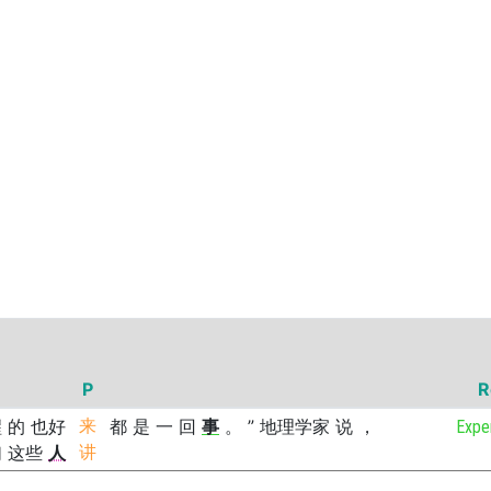
P
R
醒
的
也好
来
都
是
一
回
事
。
”
地理学家
说
，
Expe
们
这些
人
讲