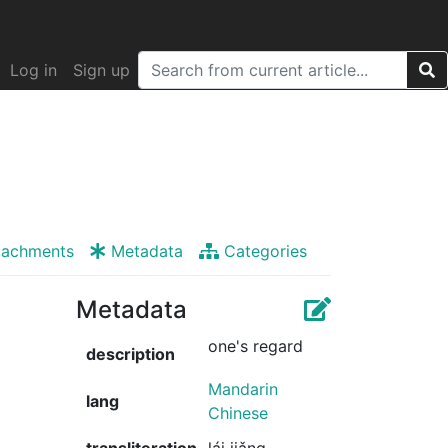
Log in
Sign up
tachments
Metadata
Categories
Metadata
one's regard
description
Mandarin
lang
Chinese