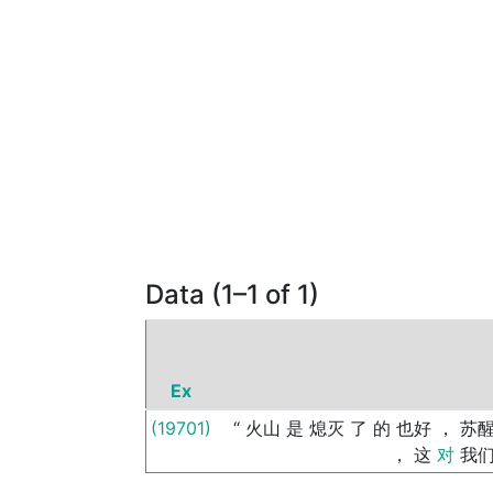
Data (1–1 of 1)
Ex
(19701)
“
火山
是
熄灭
了
的
也好
，
苏
，
这
对
我