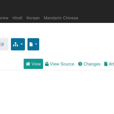
brew
Hindi
Korean
Mandarin Chinese
来讲
View
View Source
Changes
At