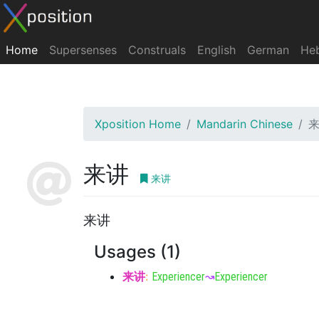
Home
Supersenses
Construals
English
German
He
Xposition Home
Mandarin Chinese
来讲
来讲
来讲
Usages (1)
来讲
:
Experiencer
↝
Experiencer