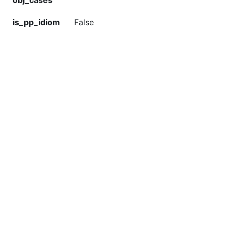
obj_cases
is_pp_idiom
False