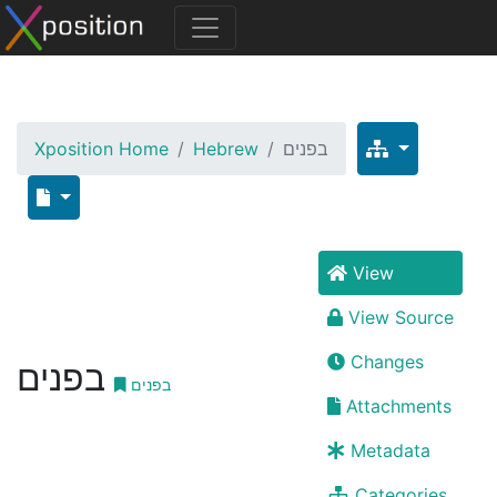
Xposition Home
Hebrew
בפנים
View
View Source
Changes
בפנים
בפנים
Attachments
Metadata
Categories