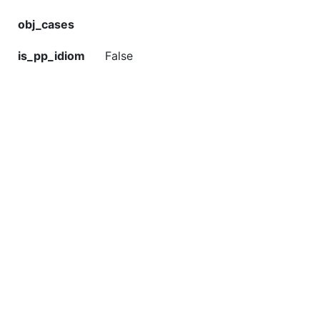
obj_cases
is_pp_idiom
False