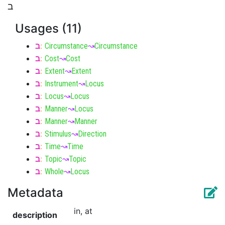
ב
Usages (11)
ב
:
Circumstance
↝
Circumstance
ב
:
Cost
↝
Cost
ב
:
Extent
↝
Extent
ב
:
Instrument
↝
Locus
ב
:
Locus
↝
Locus
ב
:
Manner
↝
Locus
ב
:
Manner
↝
Manner
ב
:
Stimulus
↝
Direction
ב
:
Time
↝
Time
ב
:
Topic
↝
Topic
ב
:
Whole
↝
Locus
Metadata
in, at
description