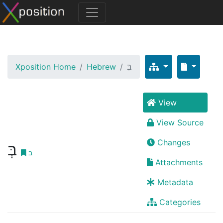
Xposition Home
Hebrew
בְּ
View
View Source
Changes
בְּ
ב
Attachments
Metadata
Categories