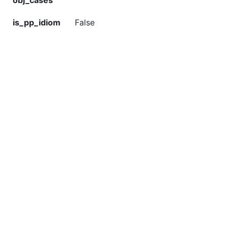
obj_cases
is_pp_idiom
False