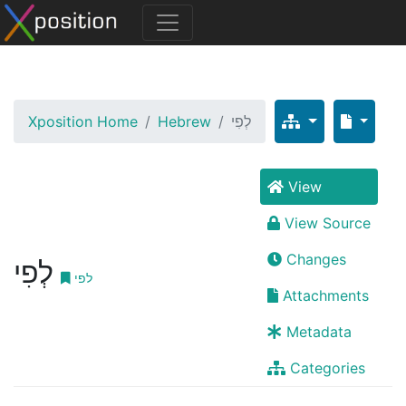
Xposition Home
Hebrew
לְפִי
View
View Source
Changes
לְפִי
לפי
Attachments
Metadata
Categories