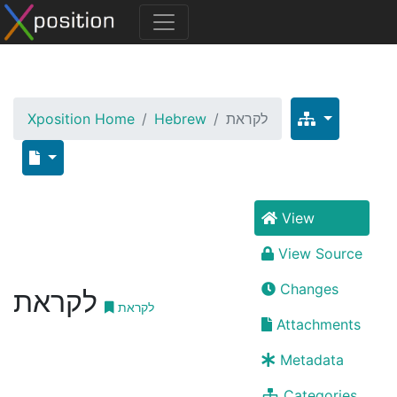
Xposition Home
Hebrew
לקראת
View
View Source
Changes
לקראת
לקראת
Attachments
Metadata
Categories