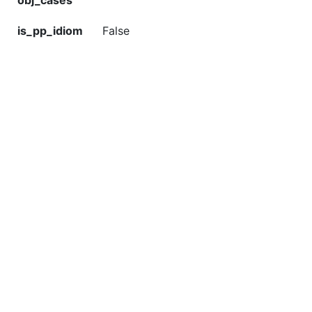
obj_cases
is_pp_idiom
False