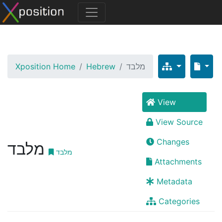
Xposition Home
Hebrew
מלבד
View
View Source
Changes
מלבד
מלבד
Attachments
Metadata
Categories