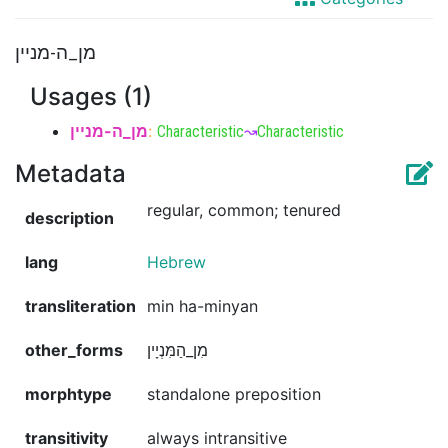
מן_ה-מניין
Usages (1)
מן_ה-מניין
:
Characteristic
↝
Characteristic
Metadata
regular, common; tenured
description
lang
Hebrew
transliteration
min ha-minyan
other_forms
מִן_הַמִּנְיָין
morphtype
standalone preposition
transitivity
always intransitive