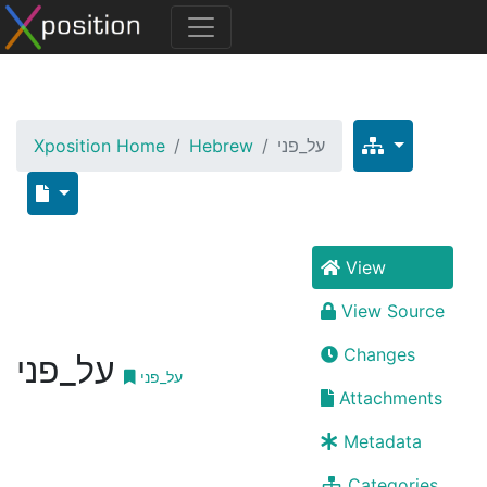
Xposition Home
Hebrew
על_פני
View
View Source
Changes
על_פני
על_פני
Attachments
Metadata
Categories