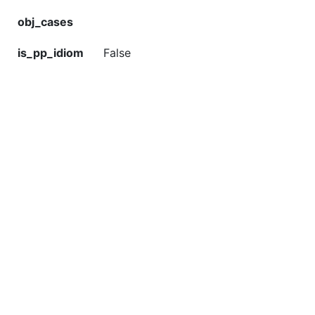
obj_cases
is_pp_idiom
False