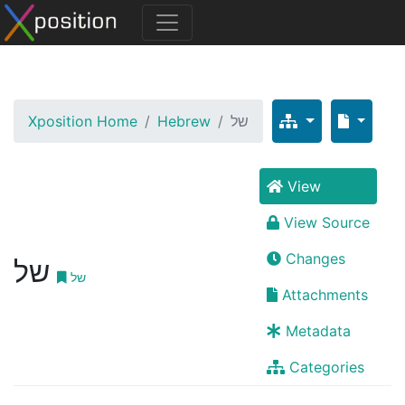
Xposition Home
Hebrew
של
View
View Source
Changes
של
של
Attachments
Metadata
Categories