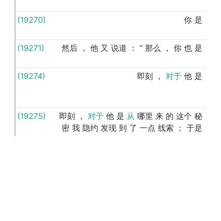
(19270)
你
是
从
(19271)
然后
，
他
又
说道
：
“
那么
，
你
也
是
从
(19274)
即刻
，
对于
他
是
从
(19275)
即刻
，
对于
他
是
从
哪里
来
的
这个
秘
从
密
我
隐约
发现
到
了
一点
线索
；
于是
，
我
就
突然
问道
：
“
你
是
(19277)
他
一面
看
着
我
的
飞机
，
一面
微微
地
从
点点头
，
接着
说道
：
“
可
不
是
么
，
乘坐
这
玩艺儿
，
你
不
可能
是
(19279)
然后
，
从