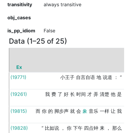
transitivity
always transitive
obj_cases
is_pp_idiom
False
Data (1–25 of 25)
Ex
P
(19771)
小王子
自言自语
地
说道
：
“
从
(19261)
我
费
了
好
长
时间
才
弄
清楚
他
是
从
(19815)
而
你
的
脚步声
就
会
象
音乐
一样
让
我
从
(19828)
“
比如说
，
你
下午
四点钟
来
，
那么
从