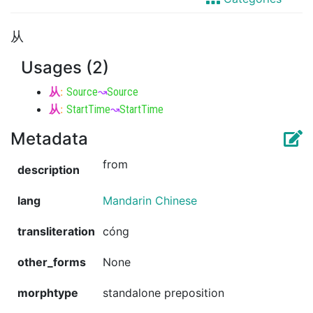
从
Usages (2)
从
:
Source
↝
Source
从
:
StartTime
↝
StartTime
Metadata
from
description
lang
Mandarin Chinese
transliteration
cóng
other_forms
None
morphtype
standalone preposition