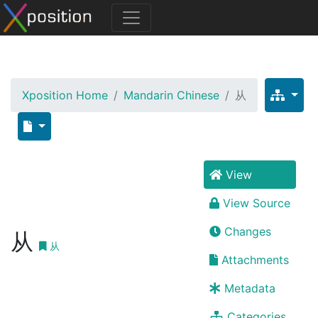
Xposition Home
Mandarin Chinese
从
View
View Source
Changes
从
从
Attachments
Metadata
Categories