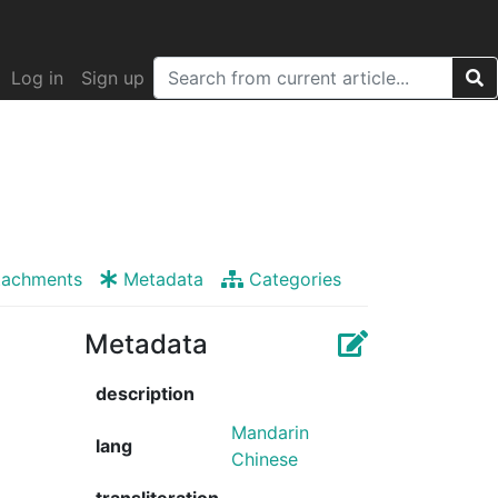
Log in
Sign up
tachments
Metadata
Categories
Metadata
description
Mandarin
lang
Chinese