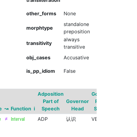
transliteration
other_forms
None
standalone
morphtype
preposition
always
transitivity
transitive
obj_cases
Accusative
is_pp_idiom
False
Adposition
Governor
Part of
Governor
Part of
Gover
e
↝
Function
ℹ
Speech
Head
Speech
Supers
≠
ADP
认识
VERB
e
Interval