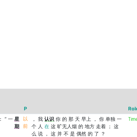
P
Rol
：
“
一
星
以
，
我
认识
你
的
那
天
早上
，
你
单独
一
Tim
期
前
个
人
在
这
旷无人烟
的
地方
走着
；
这
么
说
，
这
并
不
是
偶然
的
了
？