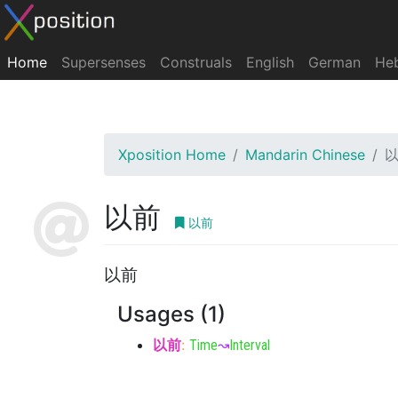
Home
Supersenses
Construals
English
German
He
Xposition Home
Mandarin Chinese
以前
以前
以前
Usages (1)
以前
:
Time
↝
Interval