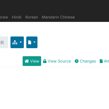
brew
Hindi
Korean
Mandarin Chinese
以前
View
View Source
Changes
At