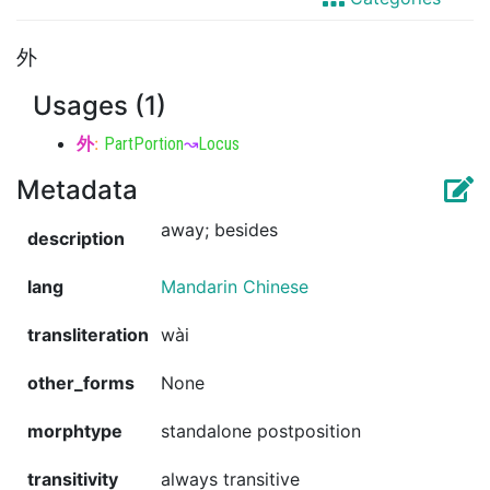
外
Usages (1)
外
:
PartPortion
↝
Locus
Metadata
away; besides
description
lang
Mandarin Chinese
transliteration
wài
other_forms
None
morphtype
standalone postposition
transitivity
always transitive