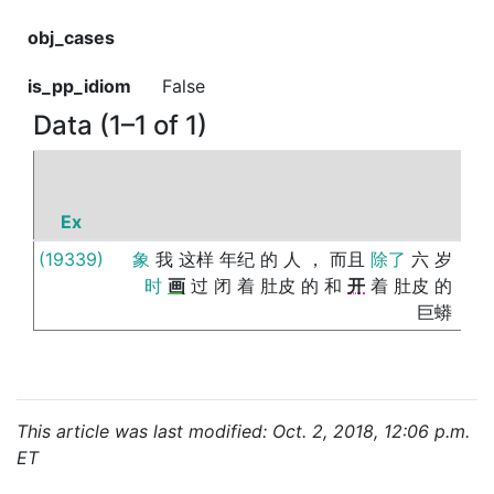
obj_cases
is_pp_idiom
False
Data (1–1 of 1)
Ex
P
(19339)
象
我
这样
年纪
的
人
，
而且
除了
六
岁
外
时
画
过
闭
着
肚皮
的
和
开
着
肚皮
的
巨蟒
This article was last modified: Oct. 2, 2018, 12:06 p.m.
ET