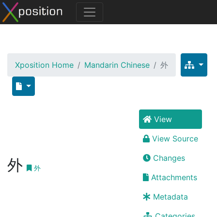
Xposition Home
Mandarin Chinese
外
View
View Source
Changes
外
外
Attachments
Metadata
Categories