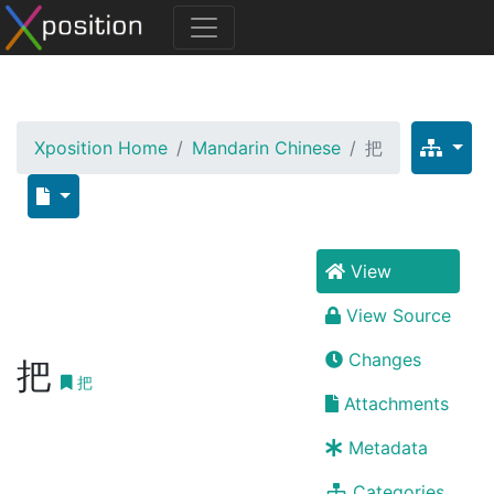
Xposition Home
Mandarin Chinese
把
View
View Source
Changes
把
把
Attachments
Metadata
Categories