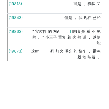
(19813)
可是
，
狐狸
又
把
(19843)
但是
，
我
现在
已经
把
(19863)
“
实质性
的
东西
，
用
眼睛
是
看
不
见
把
的
。
”
小王子
重复
着
这
句
话
，
以便
能
(19873)
这时
，
一
列
灯火
明亮
的
快车
，
雷鸣
把
般
地
响着
，
(19876)
只有
孩子们
把
(19914)
小王子
睡觉
了
，
我
就
把
(19928)
应该
保护
灯焰
：
一
阵
风
就
可能
把
(19938)
我
慢慢
地
把