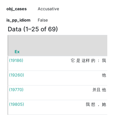
obj_cases
Accusative
is_pp_idiom
False
Data (1–25 of 69)
Ex
P
(19186)
它
是
这样
的
：
我
把
(19260)
他
把
(19770)
并且
他
把
(19805)
我
想
，
她
把