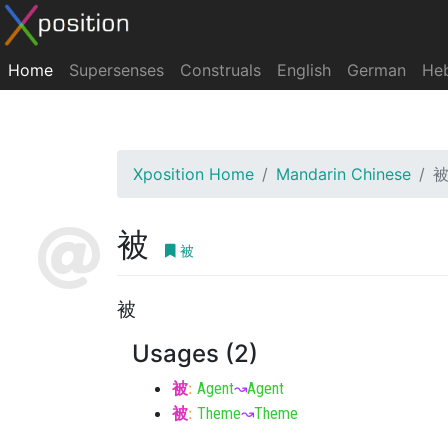
Home
Supersenses
Construals
English
German
He
Xposition Home
Mandarin Chinese
被
被
被
Usages (2)
被
:
Agent
↝
Agent
被
:
Theme
↝
Theme