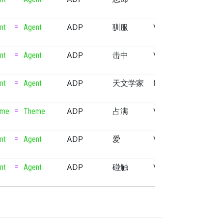
=
ADP
驯服
VERB
nt
Agent
=
ADP
击中
VERB
nt
Agent
=
ADP
天文学家
NOUN
nt
Agent
=
ADP
占满
VERB
eme
Theme
=
ADP
爱
VERB
nt
Agent
=
ADP
碰触
VERB
nt
Agent