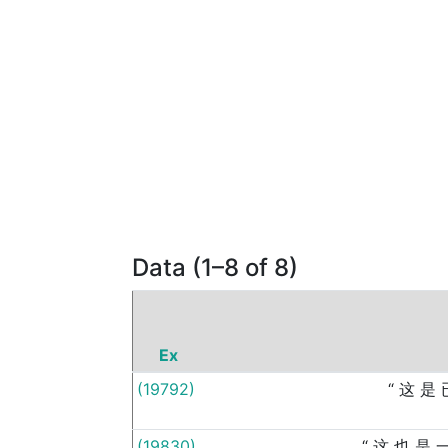
Data (1–8 of 8)
Ex
(19792)
“
这
是
(19830)
“
这
也
是