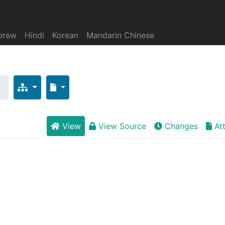
brew
Hindi
Korean
Mandarin Chinese
被
View
View Source
Changes
At