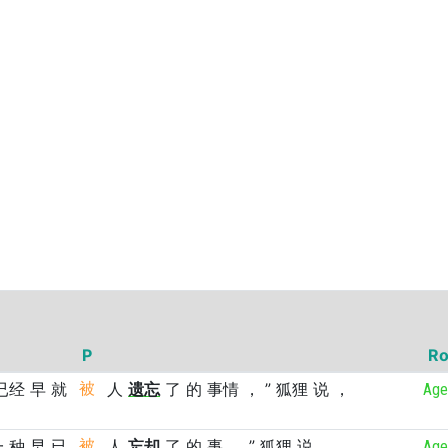
P
Ro
已经
早
就
被
人
遗忘
了
的
事情
，
”
狐狸
说
，
Age
一
种
早
已
被
人
忘却
了
的
事
。
”
狐狸
说
，
Age