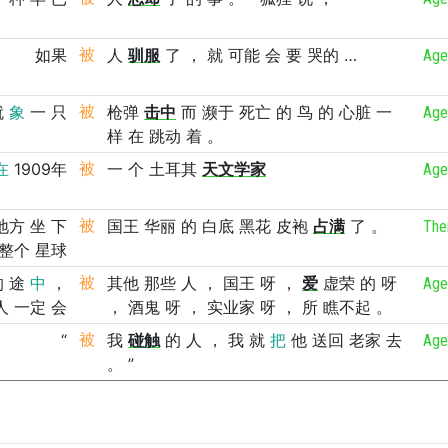
如果
被
人
驯服
了
，
就
可能
会
要
哭的
…
Age
就
象
一
只
被
枪弹
击中
而
濒于
死亡
的
鸟
的
心脏
一
Age
样
在
跳动
着
。
在
1909年
被
一
个
土耳其
天文学家
Age
地方
坐
下
被
国王
华丽
的
白底
黑花
皮袍
占满
了
。
Th
整个
星球
的
途
中
，
被
其他
那些
人
，
国王
呀
，
爱
虚荣
的
呀
Age
人
一定
会
，
酒鬼
呀
，
实业家
呀
，
所
瞧不起
。
“
被
我
碰触
的
人
，
我
就
把
他
送回
老家
去
Age
。
”