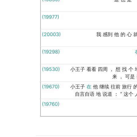
(19977)
(20003)
我
感到
他
的
心
(19298)
(19530)
小王子
看看
四周
，
想
找
个
来
，
可是
(19670)
小王子
在
他
继续
往前
旅行
自言自语
地
说道
：
“
这个
(19760)