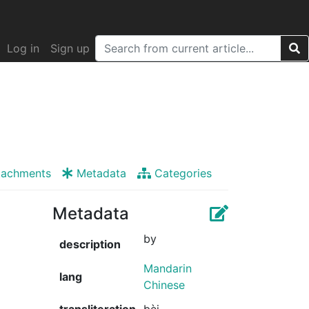
Log in
Sign up
tachments
Metadata
Categories
Metadata
by
description
Mandarin
lang
Chinese