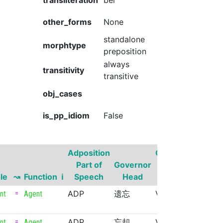
transliteration
bèi
other_forms
None
standalone
morphtype
preposition
always
transitivity
transitive
obj_cases
is_pp_idiom
False
Adposition
Governor
Part of
Governor
Part of
Gove
le
↝
Function
ℹ
Speech
Head
Speech
Super
=
ADP
遗忘
VERB
nt
Agent
=
ADP
忘却
VERB
nt
Agent