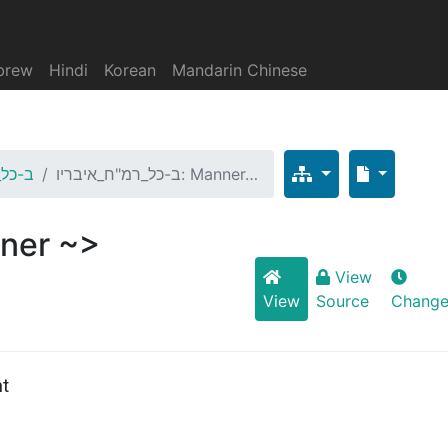
brew
Hindi
Korean
Mandarin Chinese
ב-כל_רמ"ח_איבריו: Manner…
ב-כל_
View
View
Source
Change
nt