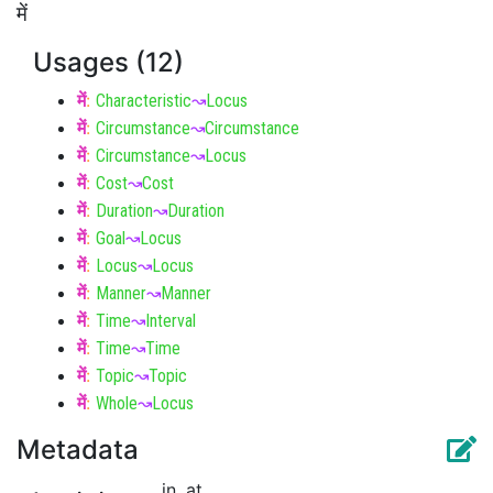
में
Usages (12)
में
:
Characteristic
↝
Locus
में
:
Circumstance
↝
Circumstance
में
:
Circumstance
↝
Locus
में
:
Cost
↝
Cost
में
:
Duration
↝
Duration
में
:
Goal
↝
Locus
में
:
Locus
↝
Locus
में
:
Manner
↝
Manner
में
:
Time
↝
Interval
में
:
Time
↝
Time
में
:
Topic
↝
Topic
में
:
Whole
↝
Locus
Metadata
in, at