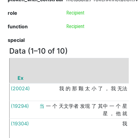
role
Recipient
function
Recipient
special
Data (1–10 of 10)
Ex
P
(20024)
我
的
那
颗
太
小
了
，
我
无法
给
(19294)
当
一
个
天文学者
发现
了
其中
一
个
星
给
星
，
他
就
(19304)
我
给