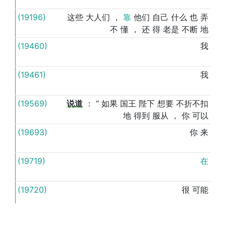
(19196)
这些
大人们
，
靠
他们
自己
什么
也
弄
给
不
懂
，
还
得
老是
不断
地
(19460)
我
给
(19461)
我
给
(19569)
说道
：
“
如果
国王
陛下
想要
不折不扣
给
地
得到
服从
，
你
可以
(19693)
你
来
给
(19719)
在
给
(19720)
很
可能
给