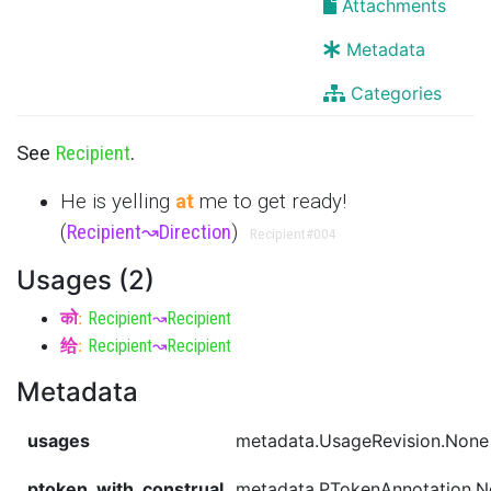
Attachments
Metadata
Categories
See
Recipient
.
He is yelling
at
me to get ready!
(
Recipient
↝
Direction
)
Recipient
#004
Usages (2)
को
:
Recipient
↝
Recipient
给
:
Recipient
↝
Recipient
Metadata
usages
metadata.UsageRevision.None
ptoken_with_construal
metadata.PTokenAnnotation.