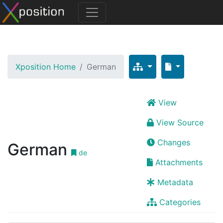
Xposition Home
German
View
View Source
Changes
German
de
Attachments
Metadata
Categories