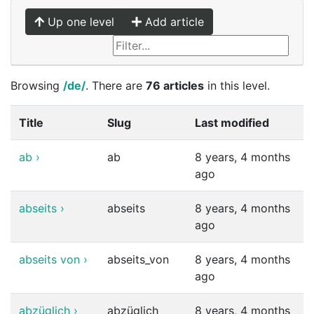
Up one level
Add article
Browsing
/de/
. There are
76 articles
in this level.
Title
Slug
Last modified
ab
›
ab
8 years, 4 months
ago
abseits
›
abseits
8 years, 4 months
ago
abseits von
›
abseits_von
8 years, 4 months
ago
abzüglich
›
abzüglich
8 years, 4 months